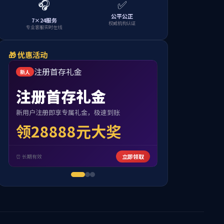
栏目导航
公司新闻
行业动态
伟德bv国际体育
领导,
最新图片