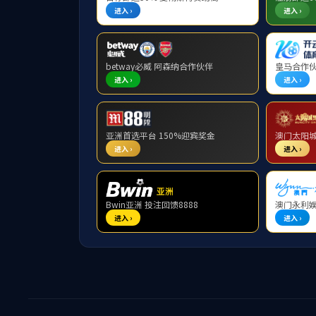
您现在的位置
网站首页
>>
新闻中心
>
公司新闻
>> 展望未来 
作者：未知
来源：
2008年2月29日，在公司活动室，举行了2008
动员大会由公司副总经理王玉新主持，公司董
公司机关和各单位员工共计200余人参加大会。