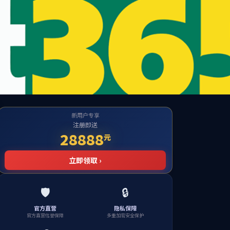
服务热线：0990-6601228 举报邮箱：zygfxc@163.com
中心
党工团工作
企业文化
投资者关系