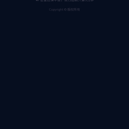
 2005-2025 berylgoji.com, All Rights Reserved. bev
实力；
表明公司发展的长久性与多角力；
性；
望与理想的橙黄色，表达公司以饱满的热情投身于事业中；其红黄
司向国际化发展的态势。