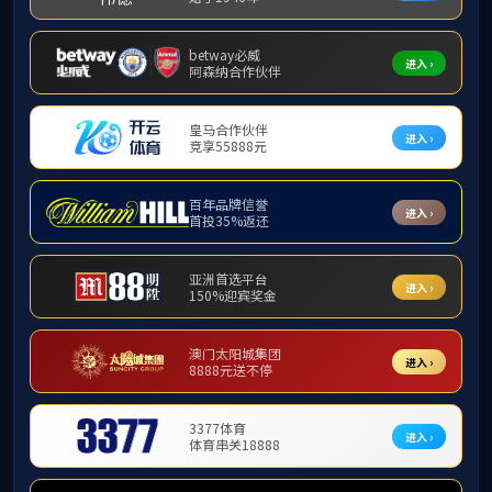
数：
0
2019年7月1日，中共Copyright © 2005-2025
berylgoji.com, All Rights Reserved. bevictor伟德-bv
伟德国际体育官方网站委员会党员大会隆重召
开，会议由党委副书记佐军同志主持。会议设1
个主会场，3个分会场，共78名党员参加会议。