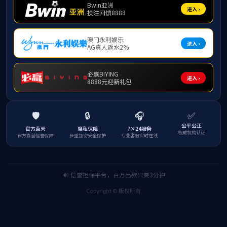
克拉玛依荣康物业有限责任公司党委代表受邀
出席会议。会议实到
52
名党员代表和
10
名列席
代表，符合规定人数。
克
拉玛依