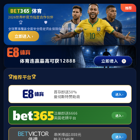
bevictor伟德-bv伟德国际体育官方网站
您现在的位置
网站首页
>>
党工团工作
>> 中国共产党Copyright © 2005-
2025 berylgoji.com, All Rights Reserved. bevictor伟德-bv伟德国际体育官
方网站第三次党代会胜利召开
中国共产党Copyright © 2005-2025
berylgoji.com, All Rights Reserved.
bevictor伟德-bv伟德国际体育官方网
站第三次党代会胜利召开
作者：王楠
来源：本站原创
发布时间：2018-04-23 10:59:43
点击