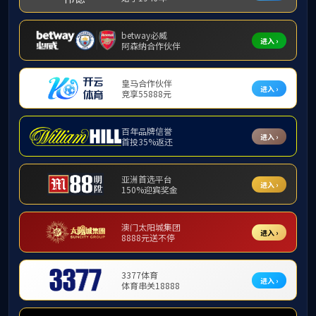
形式的较量姿态在工作场景中徐徐展现，在运动场上更
是一览无余。趣味运动会比的是团队凝聚力和信任，赛
的是拼搏向前能力。
2021迎着4月的徐徐春风，我们迎来中国共产党建
党100周年，也迎来了bevictor伟德成立20周年。
bevictor伟德举办了一场别开生面的趣味运动会，
bevictor伟德机关、各事业部及子公司参与了本次趣味
运动会。