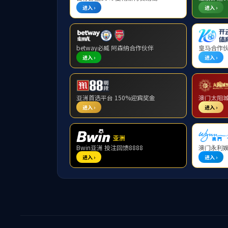
您现在的位置
网站首页
>>
企业文化
>
员工风采
>> 优秀员工 |
优秀
作者：工程技术事业部
来源：
穆鹏现任bevictor伟德工程技术事业部C
守，勤勉尽责，出色地完成了各项生产任