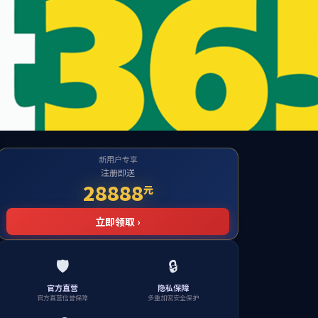
服务热线：0990-6601228 举报邮箱：zygfxc@163.com
中心
党工团工作
企业文化
投资者关系