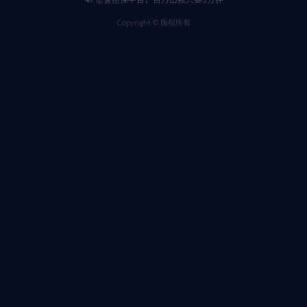
己，不断探索学习生产知识，精进技能水平。他在掌握两
、分析，摸透其中的关键技术。
知，他像是扎根泥土的树木，不断向下延伸汲取养料。他
的根据生产需要，学习相关知识，并在生产中不断将所学