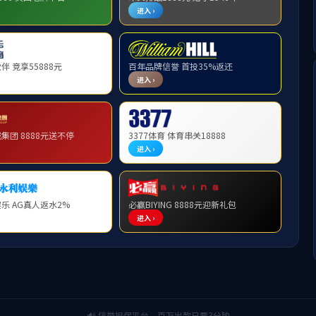
 穆鹏：向前奋进
员工 | 穆鹏：向前奋进
工程技术事业部
发布时间：2023-04-20 18:08:36
点击数：
0
T101队副队长，自2019年7月加入bevictor伟德，始终恪
务。