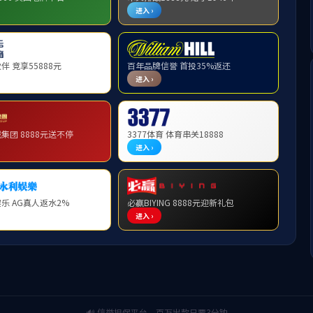
安全墙”—— bevictor伟德开展 2025 年春季消防安全培训
victor伟德开展 2025 年春季消防安全培
来源：
发布时间：2025-04-29 12:30:25
点击数：
0
意识与应急处置能力，有效预防和减少春季火灾事故的发生，bevi
。
教官从春季火灾特点切入，结合近年来国内发生的典型火灾案例
严重危害。他强调春季天干物燥，是火灾高发期，稍有不慎极易
性和紧迫性。