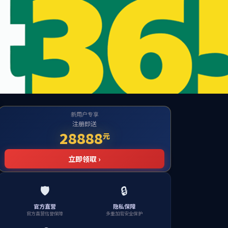
服务热线：0990-6601228 举报邮箱：zygfxc@163.com
中心
党工团工作
企业文化
投资者关系