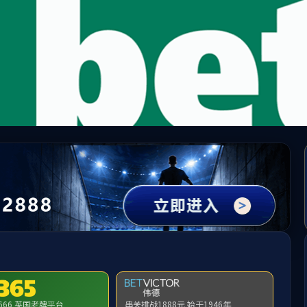
bevictor伟德-bv伟德国际体育官方网站
网站首页
关于我们
主营业务
新闻