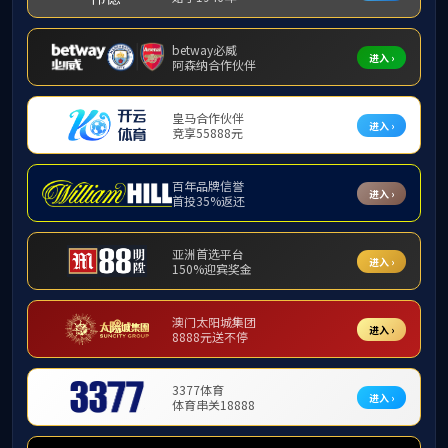
Copyright © 2005-2025 berylgoji.com, All Rights
Reserved. bevictor伟德-bv伟德国际体育官方网站六届五
次员工（会员）代表大会暨2024年度总结表彰大会于1
月14日顺利召开。会议由公司党委副书记、副总经理、
工会主席佐军主持，公司董事长林军，董事、党委书
记、总经理简伟及党委和领导班子成员、员工代表出席