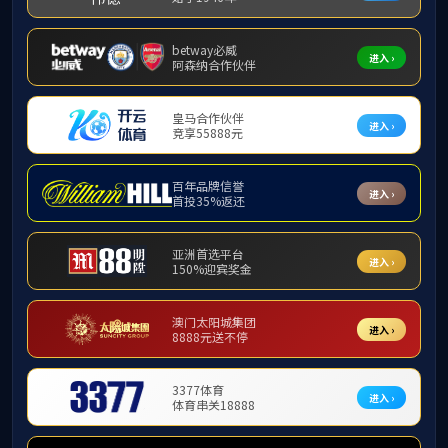
All Rights Reserved. bevictor伟德-bv伟德国际体育官方网
站（以下简称“公司”）紧紧围绕“人人讲安全，个个会
应急，查找身边安全隐患”的主题，精心策划、周密部
署，在全公司范围内深入开展“安全生产月”系列活动。
本次安全生产月活动内容丰富，形式新颖，成效显著。
线上活动，全员参与
安全环保部组织的全员线上安全生产知识竞赛，以
赛促学，普及安全法规与技能，强化红线意识。
“人人
查找身边安全隐患”活动，依托OA系统广泛开展，鼓励
员工查找上报身边隐患，将风险消除在萌芽状态。
趣味竞技、寓教于乐
由石油技术事业部承办的趣味竞技活动巧妙地将安
全知识技能融入。灭火器、水龙带连接、担架抬伤员等
元素，考验了员工消防应急和救援能力。