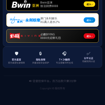
大精神。
参观结束后，4 名新党员在众人见证下佩戴党员徽
章，全体党员高举右拳，面对党旗，齐声重温入党誓
词，铿锵誓言彰显坚定信念。