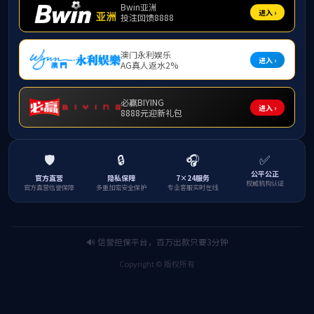
主营业务是为以中
石油
为首的
“三桶油”提供专业化的石
油技术服务，业务遍布南北疆。2003年12月，bevictor
伟德完成股改，并于2008年1月在深交所中小板上市。
bevictor伟德原实控人秦勇早期通过其控制的创越
集团认购定增股票增厚了控制权，但秦勇主导下的经营
及后续的资本运作，使得bevictor伟德主营业务现颓
势。
秦勇时代的bevictor伟德，曾投入巨资参股购买了
位于哈萨克斯坦的海外油田。但由于管理能力不足，油
田持续经营不善，直接拖累上市公司业绩。之后，油田
濒临破产，又给上市公司造成巨额资产减值损失。
收购油田业务失败之后，秦勇也曾尝试主导溢价收
购快递物流公司，但是依旧未果。接连资本运作失利
后，原实际控制人秦勇及其控制的创越集团也开始出现