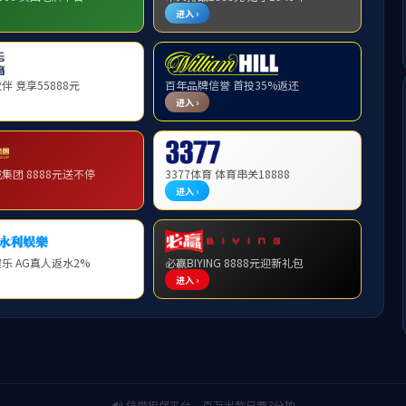
暨bevictor伟德成立七周年纪念大会
5-2025 berylgoji.com, All Rights Reserved. bevictor伟德-bv伟德国际体育
 29日早上9：30，公司各单位员工排着整齐的队伍，举行升
时间：2008-07-0
田歌唱 啊!bevictor伟德 我们凝聚在一起燃烧激情 啊!bevictor伟德 我们团结